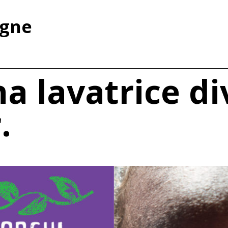
agne
a lavatrice di
.