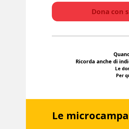
Dona con s
Quando
Ricorda anche di indic
Le don
Per q
Le microcamp