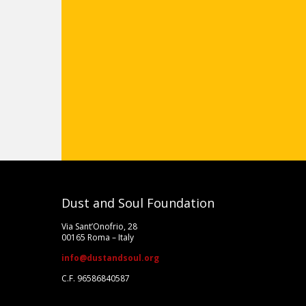
Vai all
Dust and Soul Foundation
Via Sant’Onofrio, 28
00165 Roma – Italy
info@dustandsoul.org
C.F. 96586840587