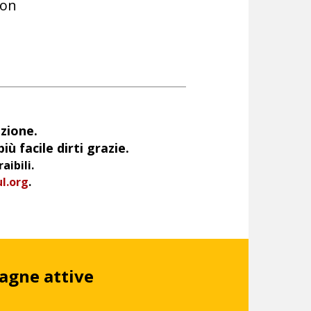
ion
azione.
iù facile dirti grazie.
aibili.
l.org
.
agne attive