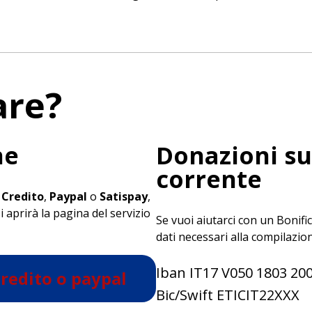
are?
ne
Donazioni su
corrente
 Credito
,
Paypal
o
Satispay
,
i aprirà la pagina del servizio
Se vuoi aiutarci con un Bonifi
.
dati necessari alla compilazio
Iban IT17 V050 1803 20
credito o paypal
Bic/Swift ETICIT22XXX