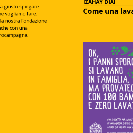
IZAHAY DIA!
ra giusto spiegare
Come una lava
he vogliamo fare.
ella nostra Fondazione
anche con una
crocampagna.
.
IN PROGRESS